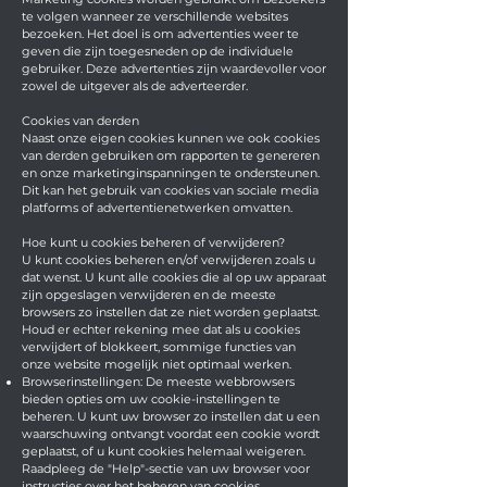
te volgen wanneer ze verschillende websites
bezoeken. Het doel is om advertenties weer te
geven die zijn toegesneden op de individuele
gebruiker. Deze advertenties zijn waardevoller voor
zowel de uitgever als de adverteerder.
Cookies van derden
Naast onze eigen cookies kunnen we ook cookies
van derden gebruiken om rapporten te genereren
en onze marketinginspanningen te ondersteunen.
Dit kan het gebruik van cookies van sociale media
platforms of advertentienetwerken omvatten.
Hoe kunt u cookies beheren of verwijderen?
U kunt cookies beheren en/of verwijderen zoals u
dat wenst. U kunt alle cookies die al op uw apparaat
zijn opgeslagen verwijderen en de meeste
browsers zo instellen dat ze niet worden geplaatst.
Houd er echter rekening mee dat als u cookies
verwijdert of blokkeert, sommige functies van
onze website mogelijk niet optimaal werken.
Browserinstellingen: De meeste webbrowsers
bieden opties om uw cookie-instellingen te
beheren. U kunt uw browser zo instellen dat u een
waarschuwing ontvangt voordat een cookie wordt
geplaatst, of u kunt cookies helemaal weigeren.
Raadpleeg de "Help"-sectie van uw browser voor
instructies over het beheren van cookies.