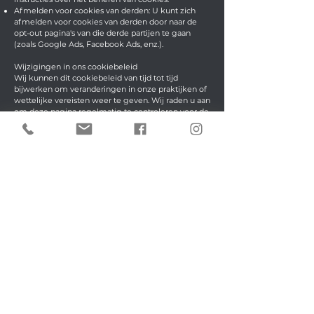
Afmelden voor cookies van derden: U kunt zich
afmelden voor cookies van derden door naar de
opt-out pagina's van die derde partijen te gaan
(zoals Google Ads, Facebook Ads, enz.).
Wijzigingen in ons cookiebeleid
Wij kunnen dit cookiebeleid van tijd tot tijd
bijwerken om veranderingen in onze praktijken of
wettelijke vereisten weer te geven. Wij raden u aan
om deze pagina regelmatig te controleren voor de
laatste informatie over ons cookiebeleid.
Contact
Als u vragen heeft over ons gebruik van cookies,
neem dan contact met ons op via
wwwmarkantmarketing.com