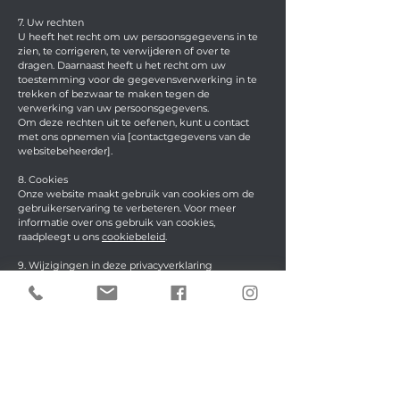
7. Uw rechten
U heeft het recht om uw persoonsgegevens in te
zien, te corrigeren, te verwijderen of over te
dragen. Daarnaast heeft u het recht om uw
toestemming voor de gegevensverwerking in te
trekken of bezwaar te maken tegen de
verwerking van uw persoonsgegevens.
Om deze rechten uit te oefenen, kunt u contact
met ons opnemen via [contactgegevens van de
websitebeheerder].
8. Cookies
Onze website maakt gebruik van cookies om de
gebruikerservaring te verbeteren. Voor meer
informatie over ons gebruik van cookies,
raadpleegt u ons
cookiebeleid
.
9. Wijzigingen in deze privacyverklaring
Wij kunnen deze privacyverklaring van tijd tot tijd
wijzigen. Wij raden u aan deze pagina regelmatig
te raadplegen om op de hoogte te blijven van
eventuele wijzigingen.
Contact
Als u vragen heeft over deze privacyverklaring of
de manier waarop wij uw persoonsgegevens
verwerken, kunt u contact met ons opnemen