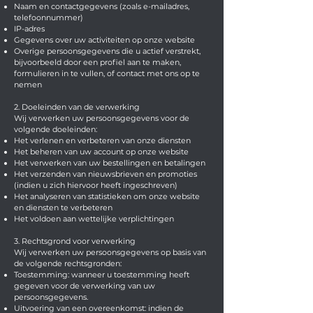
Naam en contactgegevens (zoals e-mailadres,
telefoonnummer)
IP-adres
Gegevens over uw activiteiten op onze website
Overige persoonsgegevens die u actief verstrekt,
bijvoorbeeld door een profiel aan te maken,
formulieren in te vullen, of contact met ons op te
nemen
2. Doeleinden van de verwerking
Wij verwerken uw persoonsgegevens voor de
volgende doeleinden:
Het verlenen en verbeteren van onze diensten
Het beheren van uw account op onze website
Het verwerken van uw bestellingen en betalingen
Het verzenden van nieuwsbrieven en promoties
(indien u zich hiervoor heeft ingeschreven)
Het analyseren van statistieken om onze website
en diensten te verbeteren
Het voldoen aan wettelijke verplichtingen
3. Rechtsgrond voor verwerking
Wij verwerken uw persoonsgegevens op basis van
de volgende rechtsgronden:
Toestemming: wanneer u toestemming heeft
gegeven voor de verwerking van uw
persoonsgegevens.
Uitvoering van een overeenkomst: indien de