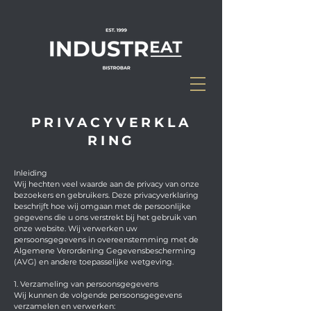
PRIVACYVERKLA
RING
Inleiding
Wij hechten veel waarde aan de privacy van onze
bezoekers en gebruikers. Deze privacyverklaring
beschrijft hoe wij omgaan met de persoonlijke
gegevens die u ons verstrekt bij het gebruik van
onze website. Wij verwerken uw
persoonsgegevens in overeenstemming met de
Algemene Verordening Gegevensbescherming
(AVG) en andere toepasselijke wetgeving.
1. Verzameling van persoonsgegevens
Wij kunnen de volgende persoonsgegevens
verzamelen en verwerken: