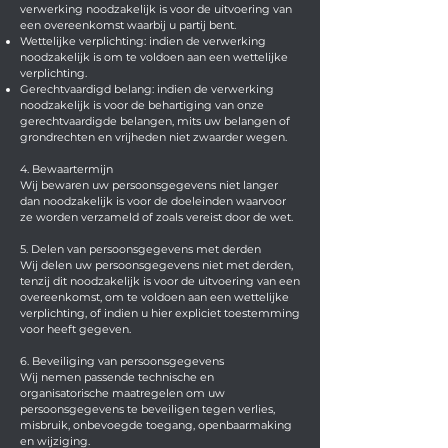
verwerking noodzakelijk is voor de uitvoering van
een overeenkomst waarbij u partij bent.
Wettelijke verplichting: indien de verwerking
noodzakelijk is om te voldoen aan een wettelijke
verplichting.
Gerechtvaardigd belang: indien de verwerking
noodzakelijk is voor de behartiging van onze
gerechtvaardigde belangen, mits uw belangen of
grondrechten en vrijheden niet zwaarder wegen.
4. Bewaartermijn
Wij bewaren uw persoonsgegevens niet langer
dan noodzakelijk is voor de doeleinden waarvoor
ze worden verzameld of zoals vereist door de wet.
5. Delen van persoonsgegevens met derden
Wij delen uw persoonsgegevens niet met derden,
tenzij dit noodzakelijk is voor de uitvoering van een
overeenkomst, om te voldoen aan een wettelijke
verplichting, of indien u hier expliciet toestemming
voor heeft gegeven.
6. Beveiliging van persoonsgegevens
Wij nemen passende technische en
organisatorische maatregelen om uw
persoonsgegevens te beveiligen tegen verlies,
misbruik, onbevoegde toegang, openbaarmaking
en wijziging.